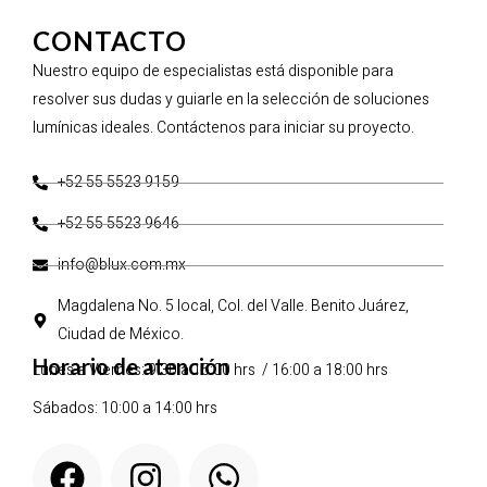
CONTACTO
Nuestro equipo de especialistas está disponible para
resolver sus dudas y guiarle en la selección de soluciones
lumínicas ideales. Contáctenos para iniciar su proyecto.
+52 55 5523 9159
+52 55 5523 9646
info@blux.com.mx
Magdalena No. 5 local, Col. del Valle. Benito Juárez,
Ciudad de México.
Horario de atención
Lunes a Viernes: 9:30 a 15:00 hrs / 16:00 a 18:00 hrs
Sábados: 10:00 a 14:00 hrs