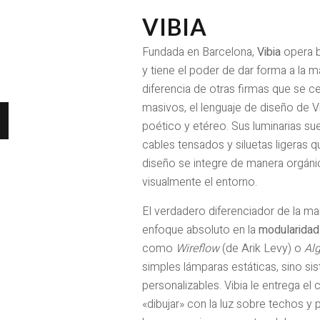
VIBIA
Fundada en Barcelona,
Vibia
opera ba
y tiene el poder de dar forma a la 
diferencia de otras firmas que se c
masivos, el lenguaje de diseño de Vi
poético y etéreo. Sus luminarias su
cables tensados y siluetas ligeras q
diseño se integre de manera orgánica 
visualmente el entorno.
El verdadero diferenciador de la m
enfoque absoluto en la
modularidad 
como
Wireflow
(de Arik Levy) o
Al
simples lámparas estáticas, sino si
personalizables. Vibia le entrega el 
«dibujar» con la luz sobre techos y