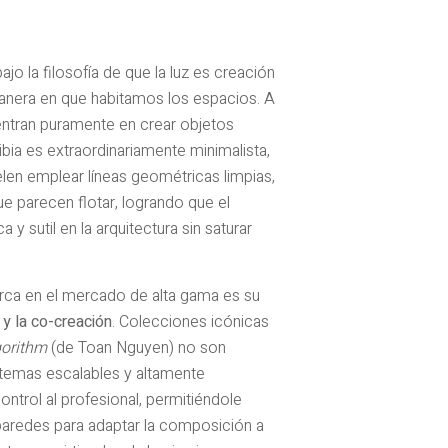
jo la filosofía de que la luz es creación
manera en que habitamos los espacios. A
entran puramente en crear objetos
bia es extraordinariamente minimalista,
elen emplear líneas geométricas limpias,
ue parecen flotar, logrando que el
y sutil en la arquitectura sin saturar
arca en el mercado de alta gama es su
y la co-creación
. Colecciones icónicas
gorithm
(de Toan Nguyen) no son
stemas escalables y altamente
control al profesional, permitiéndole
 paredes para adaptar la composición a