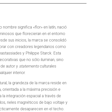
o nombre significa «flor» en latín, nació
minosos que florecieran en el entorno
esde sus inicios, la marca se consolidó
borar con creadores legendarios como
nastassiades y Philippe Starck. Esta
ecorativas que no sólo iluminan, sino
 de autor y
statements
culturales
lquier interior.
tural, la grandeza de la marca reside en
, orientada a la máxima precisión e
 la integración espacial a través de
os, rieles magnéticos de bajo voltaje y
ácticamente desaparecen en el techo.